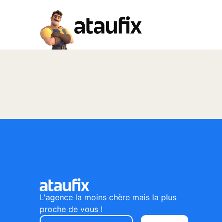
L'agence la moins chère mais la plus
proche de vous !