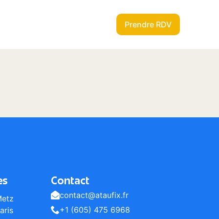
Prendre RDV
es
Contact
contact@ataufix.fr
Metz
+1 (605) 475 6968
aris