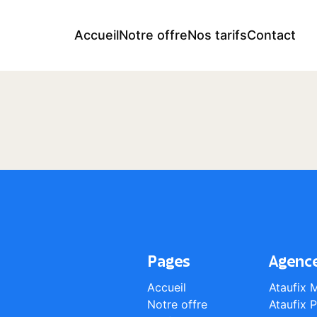
Accueil
Notre offre
Nos tarifs
Contact
Pages
Agenc
Accueil
Ataufix 
Notre offre
Ataufix P